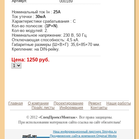
Артикул:
000189
Номинальный ток Iн :
25А
Ток утечки :
30мА
Характеристики срабатывания : С
Кол-во полюсов: (
1P+N
).
Кол-во модулей: 2.
Номинальное напряжение: 230 В, 50 Гц.
Отключающая способность: 4,5 кА.
Габаритные размеры (Ш×В×Г): 35,6×85×70 мм.
Крепление: на DIN-рейку.
Цена: 1250 руб.
Положить в корзину
Главная
О компании
Проектирование
Ремонт
Наши работы
Прайс листы
Информация
Контакты
© 2012 «
СпецПроектМонтаж
». Все права защищены.
При использовании материалов сайта ссылка на сайт обязательна!
Наш информационный партнер Stroyka.ru
Продвижение сайта компания Original Works