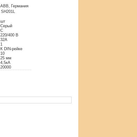
ABB, Германия
SH201
L
шт
Серый
C
220/400 В
32A
1
К DIN-рейке
10
25 мм
4,5кА
20000