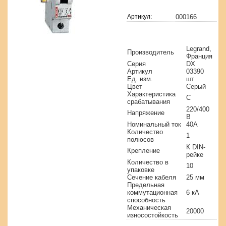
Артикул:
000166
Legrand,
Производитель
Франция
Серия
DX
Артикул
03390
Ед. изм.
шт
Цвет
Серый
Характеристика
C
срабатывания
220/400
Напряжение
В
Номинальный ток
40A
Количество
1
полюсов
К DIN-
Крепление
рейке
Количество в
10
упаковке
Сечение кабеля
25 мм
Предельная
коммутационная
6 кА
способность
Механическая
20000
износостойкость